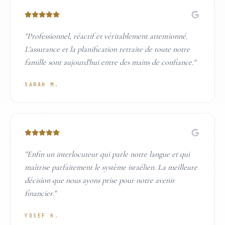
"
Professionnel, réactif et véritablement attentionné.
L'assurance et la planification retraite de toute notre
famille sont aujourd'hui entre des mains de confiance.
"
SARAH M.
"
Enfin un interlocuteur qui parle notre langue et qui
maîtrise parfaitement le système israélien. La meilleure
décision que nous ayons prise pour notre avenir
financier.
"
YOSEF K.