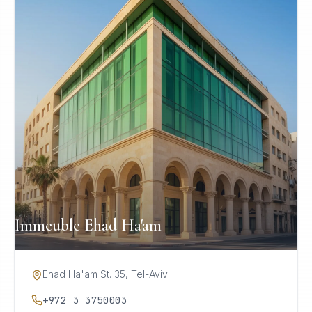
Immeuble Ehad Ha'am
Ehad Ha'am St. 35, Tel-Aviv
+972 3 3750003