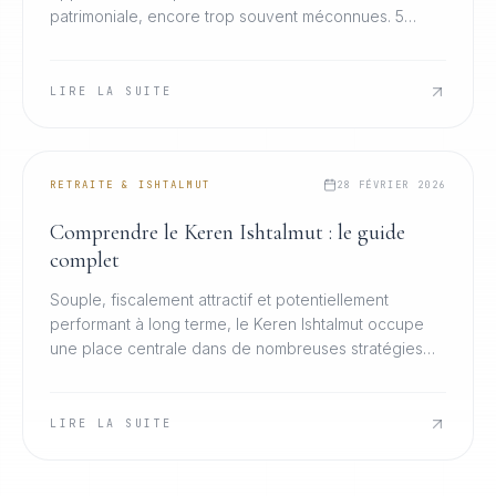
patrimoniale, encore trop souvent méconnues. 5
leviers essentiels pour optimiser efficacement votre
retraite.
LIRE LA SUITE
RETRAITE & ISHTALMUT
28 FÉVRIER 2026
Comprendre le Keren Ishtalmut : le guide
complet
Souple, fiscalement attractif et potentiellement
performant à long terme, le Keren Ishtalmut occupe
une place centrale dans de nombreuses stratégies
patrimoniales en Israël. Tout ce qu'il faut savoir.
LIRE LA SUITE