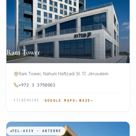
Ram Tower
Ram Tower, Nahum Haftzadi St. 17, Jérusalem
+972 3 3750003
·
GOOGLE MAPS
→
WAZE
→
ITINÉRAIRE
:
TEL-AVIV · ANTENNE