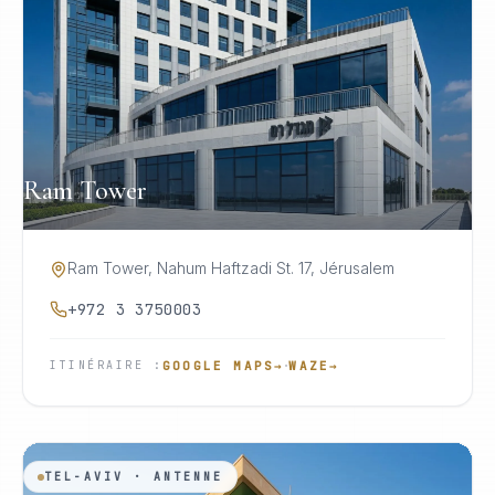
Ram Tower
Ram Tower, Nahum Haftzadi St. 17, Jérusalem
+972 3 3750003
·
GOOGLE MAPS
→
WAZE
→
ITINÉRAIRE
:
TEL-AVIV · ANTENNE