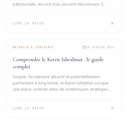
patrimoniale, encore trop souvent méconnues. 5
leviers essentiels pour optimiser efficacement votre
retraite.
LIRE LA SUITE
RETRAITE & ISHTALMUT
28 FÉVRIER 2026
Comprendre le Keren Ishtalmut : le guide
complet
Souple, fiscalement attractif et potentiellement
performant à long terme, le Keren Ishtalmut occupe
une place centrale dans de nombreuses stratégies
patrimoniales en Israël. Tout ce qu'il faut savoir.
LIRE LA SUITE