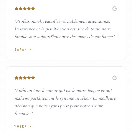
"
Professionnel, réactif et véritablement attentionné.
L'assurance et la planification retraite de toute notre
famille sont aujourd'hui entre des mains de confiance.
"
SARAH M.
"
Enfin un interlocuteur qui parle notre langue et qui
maîtrise parfaitement le système israélien. La meilleure
décision que nous ayons prise pour notre avenir
financier.
"
YOSEF K.