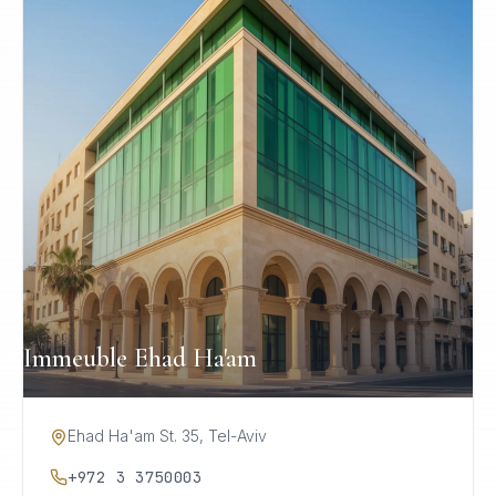
Immeuble Ehad Ha'am
Ehad Ha'am St. 35, Tel-Aviv
+972 3 3750003