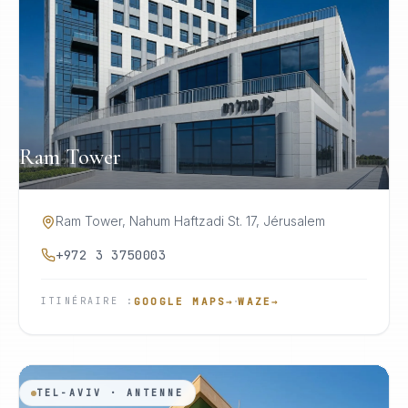
Ram Tower
Ram Tower, Nahum Haftzadi St. 17, Jérusalem
+972 3 3750003
·
GOOGLE MAPS
→
WAZE
→
ITINÉRAIRE
:
TEL-AVIV · ANTENNE