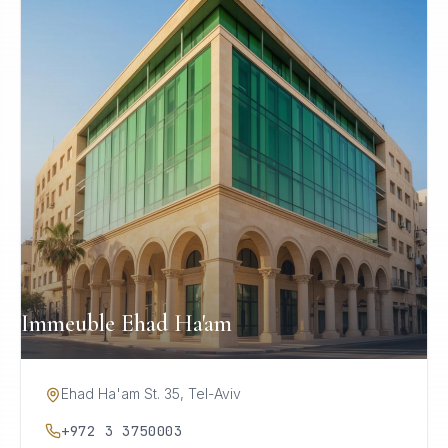
Immeuble Ehad Ha'am
Ehad Ha'am St. 35, Tel-Aviv
+972 3 3750003