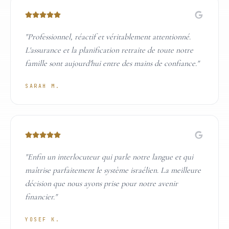
"
Professionnel, réactif et véritablement attentionné.
L'assurance et la planification retraite de toute notre
famille sont aujourd'hui entre des mains de confiance.
"
SARAH M.
"
Enfin un interlocuteur qui parle notre langue et qui
maîtrise parfaitement le système israélien. La meilleure
décision que nous ayons prise pour notre avenir
financier.
"
YOSEF K.