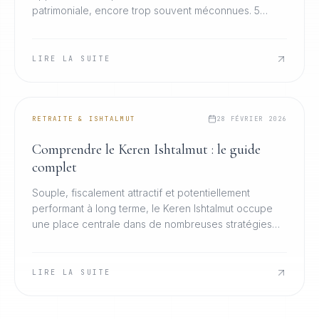
patrimoniale, encore trop souvent méconnues. 5
leviers essentiels pour optimiser efficacement votre
retraite.
LIRE LA SUITE
RETRAITE & ISHTALMUT
28 FÉVRIER 2026
Comprendre le Keren Ishtalmut : le guide
complet
Souple, fiscalement attractif et potentiellement
performant à long terme, le Keren Ishtalmut occupe
une place centrale dans de nombreuses stratégies
patrimoniales en Israël. Tout ce qu'il faut savoir.
LIRE LA SUITE