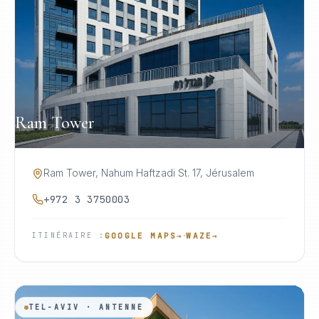
Ram Tower
Ram Tower, Nahum Haftzadi St. 17, Jérusalem
+972 3 3750003
·
GOOGLE MAPS
→
WAZE
→
ITINÉRAIRE
:
TEL-AVIV · ANTENNE