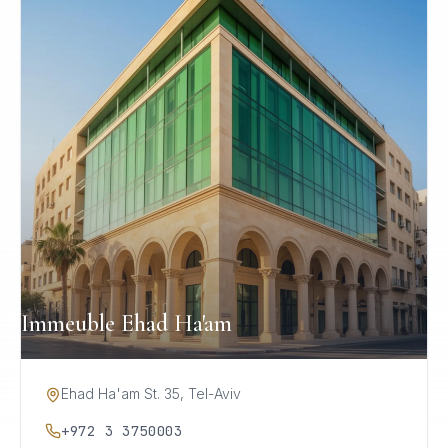
Immeuble Ehad Ha'am
Ehad Ha'am St. 35, Tel-Aviv
+972 3 3750003