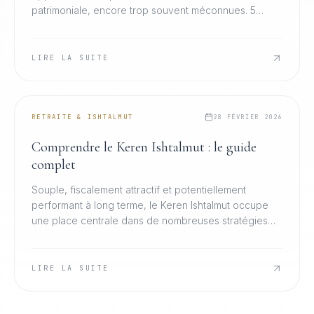
patrimoniale, encore trop souvent méconnues. 5
leviers essentiels pour optimiser efficacement votre
retraite.
LIRE LA SUITE
RETRAITE & ISHTALMUT
28 FÉVRIER 2026
Comprendre le Keren Ishtalmut : le guide
complet
Souple, fiscalement attractif et potentiellement
performant à long terme, le Keren Ishtalmut occupe
une place centrale dans de nombreuses stratégies
patrimoniales en Israël. Tout ce qu'il faut savoir.
LIRE LA SUITE