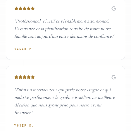
"
Professionnel, réactif et véritablement attentionné.
L'assurance et la planification retraite de toute notre
famille sont aujourd'hui entre des mains de confiance.
"
SARAH M.
"
Enfin un interlocuteur qui parle notre langue et qui
maîtrise parfaitement le système israélien. La meilleure
décision que nous ayons prise pour notre avenir
financier.
"
YOSEF K.